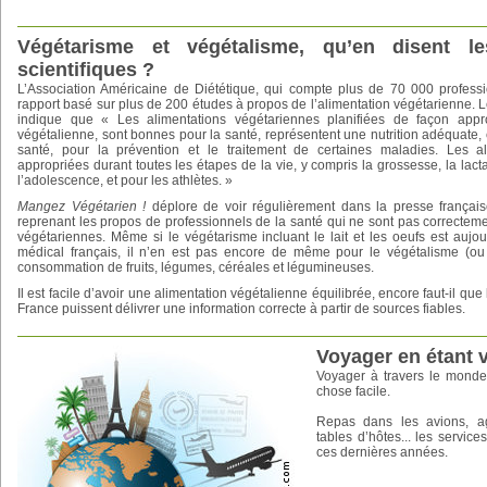
Végétarisme et végétalisme, qu’en disent le
scientifiques ?
L’Association Américaine de Diététique, qui compte plus de 70 000 professi
rapport basé sur plus de 200 études à propos de l’alimentation végétarienne. 
indique que « Les alimentations végétariennes planifiées de façon approp
végétalienne, sont bonnes pour la santé, représentent une nutrition adéquate, e
santé, pour la prévention et le traitement de certaines maladies. Les al
appropriées durant toutes les étapes de la vie, y compris la grossesse, la lactat
l’adolescence, et pour les athlètes. »
Mangez Végétarien !
déplore de voir régulièrement dans la presse français
reprenant les propos de professionnels de la santé qui ne sont pas correcteme
végétariennes. Même si le végétarisme incluant le lait et les oeufs est aujo
médical français, il n’en est pas encore de même pour le végétalisme (ou v
consommation de fruits, légumes, céréales et légumineuses.
Il est facile d’avoir une alimentation végétalienne équilibrée, encore faut-il qu
France puissent délivrer une information correcte à partir de sources fiables.
Voyager en étant 
Voyager à travers le monde
chose facile.
Repas dans les avions, a
tables d’hôtes... les servi
ces dernières années.