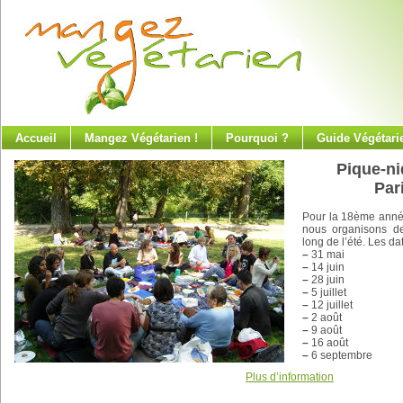
Accueil
Mangez Végétarien !
Pourquoi ?
Guide Végétari
Pique-ni
Par
Pour la 18ème anné
nous organisons de
long de l’été. Les da
–
31 mai
–
14 juin
–
28 juin
–
5 juillet
–
12 juillet
–
2 août
–
9 août
–
16 août
–
6 septembre
Plus d’information