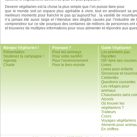
Devenir végétarien est la chose la plus simple que l’on puisse faire pour
que le monde soit un espace plus agréable à vivre, tout en améliorant sa pro
meilleurs moments pour franchir le pas qu’aujourd’hui : la variété de nourritur
n’a jamais été aussi large et l’étendue des dégâts causés par l’industrie de
comprendrez sur ce site pourquoi des centaines de millions de personnes ont 
et trouverez de multiples informations pour vous alimenter et répondre aux ques
Mangez Végétarien !
Pourquoi ?
Guide Végétarien
Présentation
Pour les animaux
Les premiers pas
Soutenez la campagne !
Pour votre santÃ©
Recettes
Agenda
Pour l’environnement
OÃ¹ faire ses courses
Charte
Pour le tiers-monde
Livres
Livres pour enfants
Grossesse et nourris
Célébrités
Questions courantes
Les refuges pour
animaux
Chaussures sans cui
Alcools
Où trouver les
végétariens ?
Traiteurs
Cours
Voyages végétariens
Aliments pour anima
En chiffres