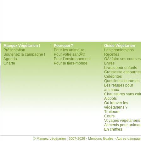
Mangez Végétarien !
Pourquoi ?
Guide Végétarien
Présentation
Pour les animaux
Les premiers pas
Soutenez la campagne !
Pour votre santÃ©
Recettes
Agenda
Pour l’environnement
OÃ¹ faire ses courses
Charte
Pour le tiers-monde
Livres
Livres pour enfants
Grossesse et nourris
Célébrités
Questions courantes
Les refuges pour
animaux
Chaussures sans cui
Alcools
Où trouver les
végétariens ?
Traiteurs
Cours
Voyages végétariens
Aliments pour anima
En chiffres
© Mangez végétarien ! 2007-2026 -
Mentions légales
- Autres campag