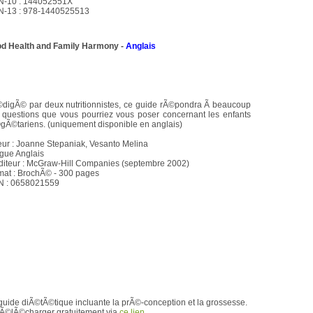
N-10 : 144052551X
N-13 : 978-1440525513
ood Health and Family Harmony
-
Anglais
digÃ© par deux nutritionnistes, ce guide rÃ©pondra Ã beaucoup
 questions que vous pourriez vous poser concernant les enfants
gÃ©tariens. (uniquement disponible en anglais)
eur : Joanne Stepaniak, Vesanto Melina
gue Anglais
iteur : McGraw-Hill Companies (septembre 2002)
mat : BrochÃ© - 300 pages
N : 0658021559
guide diÃ©tÃ©tique incluante la prÃ©-conception et la grossesse.
tÃ©lÃ©charger gratuitement via
ce lien
.