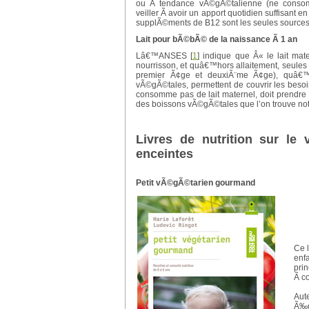
ou Ã tendance vÃ©gÃ©talienne (ne consom
veiller Ã avoir un apport quotidien suffisant e
supplÃ©ments de B12 sont les seules sources 
Lait pour bÃ©bÃ© de la naissance Ã 1 an
Lâ€™ANSES
[
1
]
indique que Â« le lait ma
nourrisson, et quâ€™hors allaitement, seules 
premier Ã¢ge et deuxiÃ¨me Ã¢ge), quâ€™e
vÃ©gÃ©tales, permettent de couvrir les beso
consomme pas de lait maternel, doit prendre
des boissons vÃ©gÃ©tales que l’on trouve n
Livres de nutrition sur l
enceintes
Petit vÃ©gÃ©tarien gourmand
Ce l
enf
prin
Ã c
Aute
Ã‰di