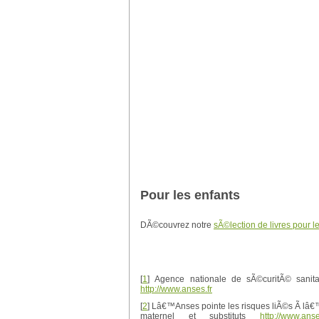
Pour les enfants
DÃ©couvrez notre
sÃ©lection de livres pour l
[
1
]
Agence nationale de sÃ©curitÃ© sanita
http://www.anses.fr
[
2
]
Lâ€™Anses pointe les risques liÃ©s Ã lâ€™
maternel et substituts
http://www.ans