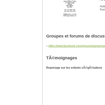
Aut
For
Groupes et forums de discus
–
https://www.facebook.com/groups/mamansv
TÃ©moignages
Reportage sur les enfants vÃ©gÃ©taliens