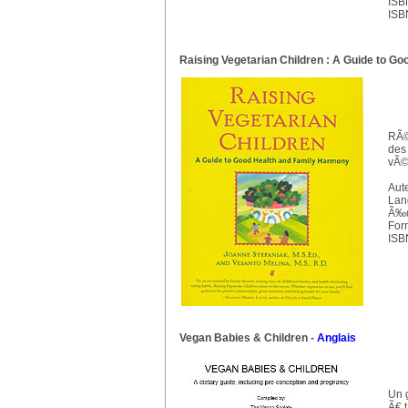
ISB
ISB
Raising Vegetarian Children : A Guide to G
RÃ©
des
vÃ©
Aut
Lan
Ã‰d
For
ISB
Vegan Babies & Children
-
Anglais
Un 
Ã€ 