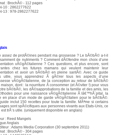
mat : BrochÃ© - 112 pages
N-10 : 2862277622
N-13 : 978-2862277622
lais
je assez de protÃ©ines pendant ma grossesse ? Le bÃ©bÃ© a-t-il
fisamment de nutriments ? Comment dÃ©fendre mon choix d’une
mentation vÃ©gÃ©talienne ? Ces questions, et plus encore, sont
rantes chez les futures mamans qui veulent maintenir leur
mentation et avoir un bÃ©bÃ© en pleine santÃ©. Avec ce guide
¨s utile, vous apprendrez Ã gÃ©rer tous les aspects d’une
ssesse vÃ©gÃ©talienne, de la conception au retour de bÃ©bÃ©
 maison, dont : la nourriture Ã consommer (et Ã©viter !) pour vous
votre bÃ©bÃ©, les dÃ©sapprobations de la famille et des amis, les
thodes pour une naissance vÃ©gÃ©talienne Ã lâ€™hÃ´pital, la
e en place d’un mode de garde vÃ©gÃ©talien pour le bÃ©bÃ©.
guide inclut 150 recettes pour toute la famille. MÃªme si certains
sages sont spÃ©cifiques aux personnes vivants aux Etats-Unis, ce
e est trÃ¨s utile. (uniquement disponible en anglais)
eur : Reed Mangels
gue Anglais
iteur : Adams Media Corporation (30 septembre 2011)
mat : BrochÃ© - 304 pages