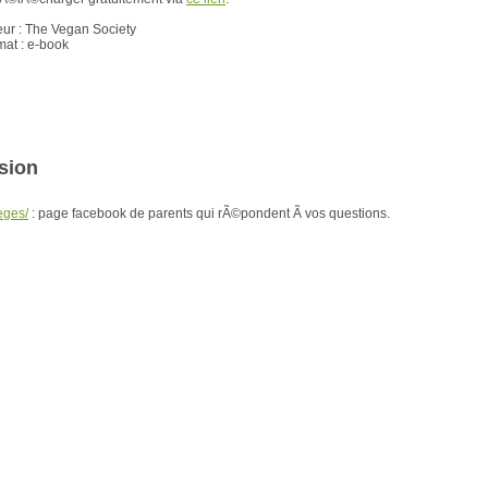
eur : The Vegan Society
mat : e-book
sion
eges/
: page facebook de parents qui rÃ©pondent Ã vos questions.