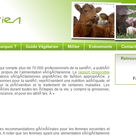
urquoi ?
Guide Végétarien
Militer
Evènements
Contact
Retrouv
qui compte plus de 70 000 professionnels de la santÃ©, a publiÃ©
 propos de l’alimentation vÃ©gÃ©tarienne. Le
rapport (disponible
tions vÃ©gÃ©tariennes planifiÃ©es de faÃ§on appropriÃ©e, y
F
bonnes pour la santÃ©, reprÃ©sentent une nutrition adÃ©quate, et
ur la prÃ©vention et le traitement de certaines maladies. Les
©es durant toutes les Ã©tapes de la vie, y compris la grossesse,
lescence, et pour les athlÃ¨tes. Â »
 les recommandations gÃ©nÃ©rales pour les femmes enceintes et
es. A noter que les femmes ayant une alimentation vÃ©gÃ©talienne