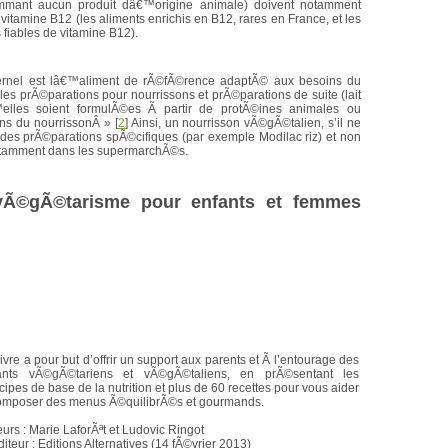
mant aucun produit dâ€™origine animale) doivent notamment
n vitamine B12 (les aliments enrichis en B12, rares en France, et les
fiables de vitamine B12).
ternel est lâ€™aliment de rÃ©fÃ©rence adaptÃ© aux besoins du
les prÃ©parations pour nourrissons et prÃ©parations de suite (lait
lles soient formulÃ©es Ã partir de protÃ©ines animales ou
ins du nourrissonÂ »
[
2
]
Ainsi, un nourrisson vÃ©gÃ©talien, s’il ne
 des prÃ©parations spÃ©cifiques (par exemple Modilac riz) et non
otamment dans les supermarchÃ©s.
e vÃ©gÃ©tarisme pour enfants et femmes
ivre a pour but d’offrir un support aux parents et Ã l’entourage des
ants vÃ©gÃ©tariens et vÃ©gÃ©taliens, en prÃ©sentant les
cipes de base de la nutrition et plus de 60 recettes pour vous aider
omposer des menus Ã©quilibrÃ©s et gourmands.
urs : Marie LaforÃªt et Ludovic Ringot
teur : Editions Alternatives (14 fÃ©vrier 2013)