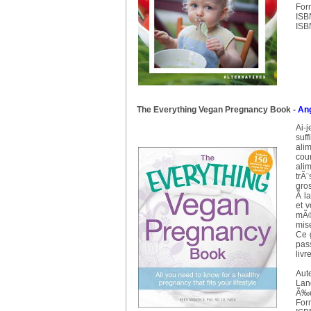
For
ISB
ISB
The Everything Vegan Pregnancy Book
-
Ang
Ai-
suf
ali
cou
ali
trÃ
gro
Ã la
et 
mÃ©
mis
Ce 
pas
livr
Aut
Lan
Ã‰d
For