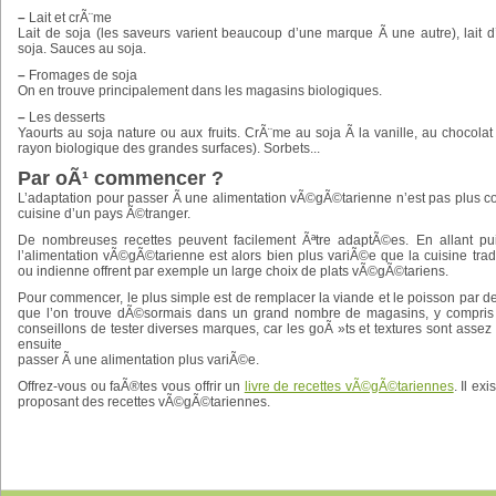
–
Lait et crÃ¨me
Lait de soja (les saveurs varient beaucoup d’une marque Ã une autre), lait d
soja. Sauces au soja.
–
Fromages de soja
On en trouve principalement dans les magasins biologiques.
–
Les desserts
Yaourts au soja nature ou aux fruits. CrÃ¨me au soja Ã la vanille, au chocolat
rayon biologique des grandes surfaces). Sorbets...
Par oÃ¹ commencer ?
L’adaptation pour passer Ã une alimentation vÃ©gÃ©tarienne n’est pas plus c
cuisine d’un pays Ã©tranger.
De nombreuses recettes peuvent facilement Ãªtre adaptÃ©es. En allant pu
l’alimentation vÃ©gÃ©tarienne est alors bien plus variÃ©e que la cuisine tradi
ou indienne offrent par exemple un large choix de plats vÃ©gÃ©tariens.
Pour commencer, le plus simple est de remplacer la viande et le poisson par de
que l’on trouve dÃ©sormais dans un grand nombre de magasins, y compri
conseillons de tester diverses marques, car les goÃ »ts et textures sont assez
ensuite
passer Ã une alimentation plus variÃ©e.
Offrez-vous ou faÃ®tes vous offrir un
livre de recettes vÃ©gÃ©tariennes
. Il ex
proposant des recettes vÃ©gÃ©tariennes.