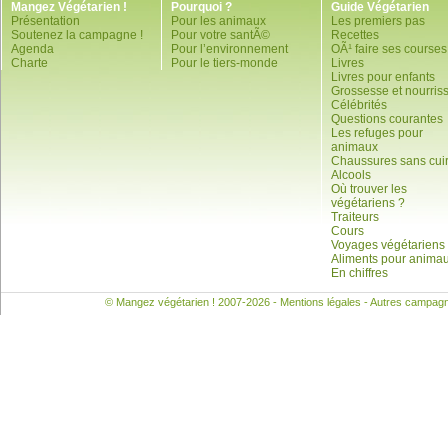
Mangez Végétarien !
Pourquoi ?
Guide Végétarien
Présentation
Pour les animaux
Les premiers pas
Soutenez la campagne !
Pour votre santÃ©
Recettes
Agenda
Pour l’environnement
OÃ¹ faire ses courses
Charte
Pour le tiers-monde
Livres
Livres pour enfants
Grossesse et nourris
Célébrités
Questions courantes
Les refuges pour
animaux
Chaussures sans cui
Alcools
Où trouver les
végétariens ?
Traiteurs
Cours
Voyages végétariens
Aliments pour anima
En chiffres
© Mangez végétarien ! 2007-2026 -
Mentions légales
- Autres campag