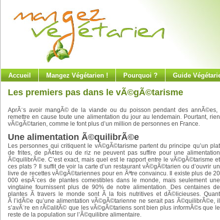
Accueil
Mangez Végétarien !
Pourquoi ?
Guide Végétari
Les premiers pas dans le vÃ©gÃ©tarisme
AprÃ¨s avoir mangÃ© de la viande ou du poisson pendant des annÃ©es, il p
remettre en cause toute une alimentation du jour au lendemain. Pourtant, rie
vÃ©gÃ©tarien, comme le font plus d’un million de personnes en France.
Une alimentation Ã©quilibrÃ©e
Les personnes qui critiquent le vÃ©gÃ©tarisme partent du principe qu’un plat
de frites, de pÃ¢tes ou de riz ne peuvent pas suffire pour une alimentation
Ã©quilibrÃ©e. C’est exact, mais quel est le rapport entre le vÃ©gÃ©tarisme et
ces plats ? Il suffit de voir la carte d’un restaurant vÃ©gÃ©tarien ou d’ouvrir un
livre de recettes vÃ©gÃ©tariennes pour en Ãªtre convaincu. Il existe plus de 20
000 espÃ¨ces de plantes comestibles dans le monde, mais seulement une
vingtaine fournissent plus de 90% de notre alimentation. Des centaines de
plantes Ã travers le monde sont Ã la fois nutritives et dÃ©licieuses. Quant
Ã l’idÃ©e qu’une alimentation vÃ©gÃ©tarienne ne serait pas Ã©quilibrÃ©e, il
s’avÃ¨re en rÃ©alitÃ© que les vÃ©gÃ©tariens sont bien plus informÃ©s que le
reste de la population sur l’Ã©quilibre alimentaire.