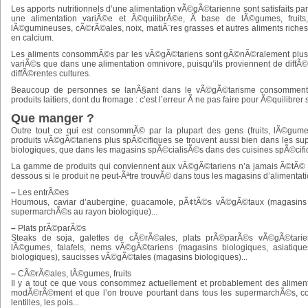
Les apports nutritionnels d’une alimentation vÃ©gÃ©tarienne sont satisfaits par
une alimentation variÃ©e et Ã©quilibrÃ©e, Ã base de lÃ©gumes, fruits,
lÃ©gumineuses, cÃ©rÃ©ales, noix, matiÃ¨res grasses et autres aliments riches
en calcium.
Les aliments consommÃ©s par les vÃ©gÃ©tariens sont gÃ©nÃ©ralement plus
variÃ©s que dans une alimentation omnivore, puisqu’ils proviennent de diff
diffÃ©rentes cultures.
Beaucoup de personnes se lanÃ§ant dans le vÃ©gÃ©tarisme consomment 
produits laitiers, dont du fromage : c’est l’erreur Ã ne pas faire pour Ã©quilibrer
Que manger ?
Outre tout ce qui est consommÃ© par la plupart des gens (fruits, lÃ©gume
produits vÃ©gÃ©tariens plus spÃ©cifiques se trouvent aussi bien dans les s
biologiques, que dans les magasins spÃ©cialisÃ©s dans des cuisines spÃ©cifiqu
La gamme de produits qui conviennent aux vÃ©gÃ©tariens n’a jamais Ã©tÃ© a
dessous si le produit ne peut-Ãªtre trouvÃ© dans tous les magasins d’alimentati
–
Les entrÃ©es
Houmous, caviar d’aubergine, guacamole, pÃ¢tÃ©s vÃ©gÃ©taux (magasins b
supermarchÃ©s au rayon biologique)...
–
Plats prÃ©parÃ©s
Steaks de soja, galettes de cÃ©rÃ©ales, plats prÃ©parÃ©s vÃ©gÃ©tarien
lÃ©gumes, falafels, nems vÃ©gÃ©tariens (magasins biologiques, asiatique
biologiques), saucisses vÃ©gÃ©tales (magasins biologiques)...
–
CÃ©rÃ©ales, lÃ©gumes, fruits
Il y a tout ce que vous consommez actuellement et probablement des alime
modÃ©rÃ©ment et que l’on trouve pourtant dans tous les supermarchÃ©s, co
lentilles, les pois...