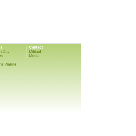
ts
Contact
n Day
Militant
es
Média
ns Viande