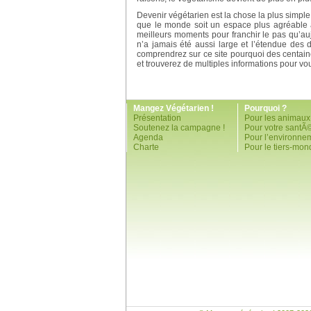
Devenir végétarien est la chose la plus simple
que le monde soit un espace plus agréable à 
meilleurs moments pour franchir le pas qu’auj
n’a jamais été aussi large et l’étendue des 
comprendrez sur ce site pourquoi des centain
et trouverez de multiples informations pour v
Mangez Végétarien !
Pourquoi ?
Présentation
Pour les animaux
Soutenez la campagne !
Pour votre santÃ
Agenda
Pour l’environne
Charte
Pour le tiers-mon