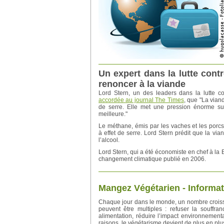
Un expert dans la lutte cont
renoncer à la viande
Lord Stern, un des leaders dans la lutte c
accordée au journal The Times
, que "La vian
de serre. Elle met une pression énorme su
meilleure."
Le méthane, émis par les vaches et les porc
à effet de serre. Lord Stern prédit que la v
l’alcool.
Lord Stern, qui a été économiste en chef à la
changement climatique publié en 2006.
Mangez Végétarien - Informat
Chaque jour dans le monde, un nombre croiss
peuvent être multiples : refuser la souffran
alimentation, réduire l’impact environnement
raisons, le végétarisme devient de plus en plu