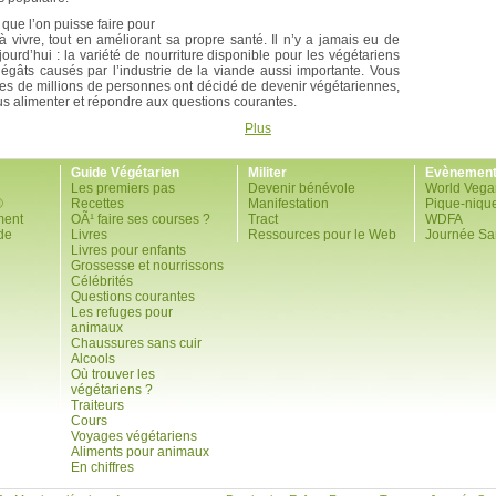
 que l’on puisse faire pour
vivre, tout en améliorant sa propre santé. Il n’y a jamais eu de
ourd’hui : la variété de nourriture disponible pour les végétariens
dégâts causés par l’industrie de la viande aussi importante. Vous
es de millions de personnes ont décidé de devenir végétariennes,
ous alimenter et répondre aux questions courantes.
Plus
Guide Végétarien
Militer
Evènemen
Les premiers pas
Devenir bénévole
World Vega
©
Recettes
Manifestation
Pique-niqu
ment
OÃ¹ faire ses courses ?
Tract
WDFA
de
Livres
Ressources pour le Web
Journée Sa
Livres pour enfants
Grossesse et nourrissons
Célébrités
Questions courantes
Les refuges pour
animaux
Chaussures sans cuir
Alcools
Où trouver les
végétariens ?
Traiteurs
Cours
Voyages végétariens
Aliments pour animaux
En chiffres