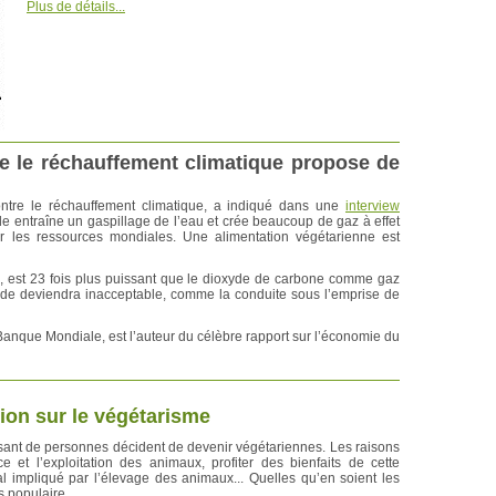
Plus de détails...
re le réchauffement climatique propose de
ontre le réchauffement climatique, a indiqué dans une
interview
de entraîne un gaspillage de l’eau et crée beaucoup de gaz à effet
r les ressources mondiales. Une alimentation végétarienne est
s, est 23 fois plus puissant que le dioxyde de carbone comme gaz
iande deviendra inacceptable, comme la conduite sous l’emprise de
 Banque Mondiale, est l’auteur du célèbre rapport sur l’économie du
ion sur le végétarisme
ant de personnes décident de devenir végétariennes. Les raisons
ce et l’exploitation des animaux, profiter des bienfaits de cette
al impliqué par l’élevage des animaux... Quelles qu’en soient les
s populaire.