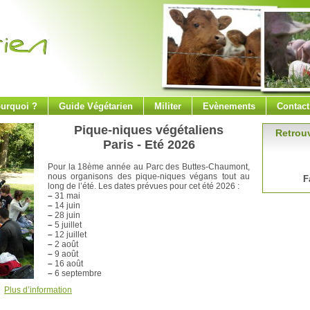
urquoi ?
Guide Végétarien
Militer
Evènements
Contact
Pique-niques végétaliens
Retrouv
Paris - Eté 2026
Pour la 18ème année au Parc des Buttes-Chaumont,
nous organisons des pique-niques végans tout au
F
long de l’été. Les dates prévues pour cet été 2026 :
–
31 mai
–
14 juin
–
28 juin
–
5 juillet
–
12 juillet
–
2 août
–
9 août
–
16 août
–
6 septembre
Plus d’information