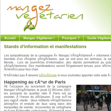
Accueil
Mangez Végétarien !
Pourquoi ?
Guide Végétari
Stands d’information et manifestations
Les sympathisants de la campagne Â« Mangez VÃ©gÃ©tarienÂ » informent rÃ©
bienfaits d’un rÃ©gime vÃ©gÃ©tarien, que se soit pour les animaux, la san
Monde... Lors de journÃ©es d’information, des stands permettront au publ
vÃ©gÃ©tarienne. Des manifestations seront Ã©galement tenues pour dÃ©no
Ã©levÃ©s pour leur chair.
N’hÃ©sitez pas Ã devenir
bÃ©nÃ©vole
si vous souhaitez apporter votre aide Ã
Happening au cÅ“ur de Paris
Ã€ l’occasion du lancement de la campagne
Mangez VÃ©gÃ©tarien, le jeudi 22 fÃ©vrier 2007,
les passants du quartier latin Ã Paris ont pu
assister, Ã l’heure du dÃ©jeuner, Ã une scÃ¨ne
peu ragoÃ »tante : deux militants vÃ©gÃ©tariens
allongÃ©s et enduits de faux sang dans des
barquettes de viande, recouvertes de cellophane
et d’une Ã©tiquette code-barres, Ã©taient lÃ pour