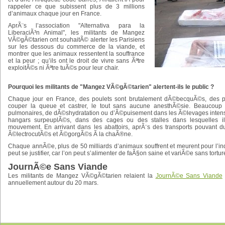
rappeler ce que subissent plus de 3 millions
d’animaux chaque jour en France.
AprÃ¨s l’association "Alternativa para la
LiberaciÃ³n Animal", les militants de Mangez
VÃ©gÃ©tarien ont souhaitÃ© alerter les Parisiens
sur les dessous du commerce de la viande, et
montrer que les animaux ressentent la souffrance
et la peur ; qu’ils ont le droit de vivre sans Ãªtre
exploitÃ©s ni Ãªtre tuÃ©s pour leur chair.
Pourquoi les militants de "Mangez VÃ©gÃ©tarien" alertent-ils le public ?
Chaque jour en France, des poulets sont brutalement dÃ©becquÃ©s, des por
couper la queue et castrer, le tout sans aucune anesthÃ©sie. Beaucoup d’
pulmonaires, de dÃ©shydratation ou d’Ã©puisement dans les Ã©levages intens
hangars surpeuplÃ©s, dans des cages ou des stalles dans lesquelles il
mouvement. En arrivant dans les abattoirs, aprÃ¨s des transports pouvant d
Ã©lectrocutÃ©s et Ã©gorgÃ©s Ã la chaÃ®ne.
Chaque annÃ©e, plus de 50 milliards d’animaux souffrent et meurent pour l’ind
peut se justifier, car l’on peut s’alimenter de faÃ§on saine et variÃ©e sans tortur
JournÃ©e Sans Viande
Les militants de Mangez VÃ©gÃ©tarien relaient la
JournÃ©e Sans Viande
annuellement autour du 20 mars.