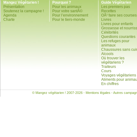
Mangez Végétarien !
Pourquoi ?
Guide Végétarien
Présentation
Pour les animaux
Les premiers pas
Soutenez la campagne !
Pour votre santÃ©
Recettes
Agenda
Pour l’environnement
OÃ¹ faire ses courses
Charte
Pour le tiers-monde
Livres
Livres pour enfants
Grossesse et nourris
Célébrités
Questions courantes
Les refuges pour
animaux
Chaussures sans cui
Alcools
Où trouver les
végétariens ?
Traiteurs
Cours
Voyages végétariens
Aliments pour anima
En chiffres
© Mangez végétarien ! 2007-2026 -
Mentions légales
- Autres campag