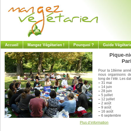
Accueil
Mangez Végétarien !
Pourquoi ?
Guide Végétari
Pique-ni
Par
Pour la 18ème anné
nous organisons de
long de l’été. Les da
–
31 mai
–
14 juin
–
28 juin
–
5 juillet
–
12 juillet
–
2 août
–
9 août
–
16 août
–
6 septembre
Plus d’information