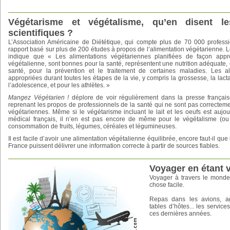
Végétarisme et végétalisme, qu’en disent le
scientifiques ?
L’Association Américaine de Diététique, qui compte plus de 70 000 professi
rapport basé sur plus de 200 études à propos de l’alimentation végétarienne. 
indique que « Les alimentations végétariennes planifiées de façon approp
végétalienne, sont bonnes pour la santé, représentent une nutrition adéquate, e
santé, pour la prévention et le traitement de certaines maladies. Les al
appropriées durant toutes les étapes de la vie, y compris la grossesse, la lactat
l’adolescence, et pour les athlètes. »
Mangez Végétarien !
déplore de voir régulièrement dans la presse français
reprenant les propos de professionnels de la santé qui ne sont pas correcteme
végétariennes. Même si le végétarisme incluant le lait et les oeufs est aujo
médical français, il n’en est pas encore de même pour le végétalisme (ou v
consommation de fruits, légumes, céréales et légumineuses.
Il est facile d’avoir une alimentation végétalienne équilibrée, encore faut-il qu
France puissent délivrer une information correcte à partir de sources fiables.
Voyager en étant 
Voyager à travers le monde
chose facile.
Repas dans les avions, a
tables d’hôtes... les servi
ces dernières années.