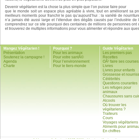
Devenir végétarien est la chose la plus simple que l’on puisse faire pour
que le monde soit un espace plus agréable à vivre, tout en améliorant sa pro
meilleurs moments pour franchir le pas qu’aujourd’hui : la variété de nourritur
n’a jamais été aussi large et l’étendue des dégâts causés par l’industrie de
comprendrez sur ce site pourquoi des centaines de millions de personnes ont 
et trouverez de multiples informations pour vous alimenter et répondre aux ques
Mangez Végétarien !
Pourquoi ?
Guide Végétarien
Présentation
Pour les animaux
Les premiers pas
Soutenez la campagne !
Pour votre santÃ©
Recettes
Agenda
Pour l’environnement
OÃ¹ faire ses courses
Charte
Pour le tiers-monde
Livres
Livres pour enfants
Grossesse et nourris
Célébrités
Questions courantes
Les refuges pour
animaux
Chaussures sans cui
Alcools
Où trouver les
végétariens ?
Traiteurs
Cours
Voyages végétariens
Aliments pour anima
En chiffres